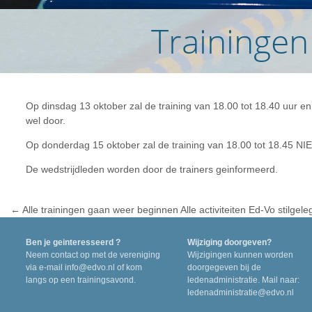
Trainingen
Op dinsdag 13 oktober zal de training van 18.00 tot 18.40 uur e
wel door.
Op donderdag 15 oktober zal de training van 18.00 tot 18.45 NI
De wedstrijdleden worden door de trainers geinformeerd.
←
Alle trainingen gaan weer beginnen
Alle activiteiten Ed-Vo stilgel
Berichtnavigatie
Ben je geinteresseerd ?
Wijziging doorgeven?
Neem contact op met de vereniging
Wijzigingen kunnen worden
via e-mail
info@edvo.nl
of kom
doorgegeven bij de
langs op een trainingsavond.
ledenadministratie. Mail naar:
ledenadministratie@edvo.nl