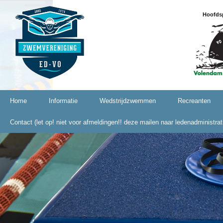
Hoofds
Naar
Home
Informatie
Wedstrijdzwemmen
Recreanten
de
inhoud
Contact (let op! niet voor afmeldingen!! deze mailen naar ledenadministra
Lid worden?
springen
Contributie 2025
Kalender 2024-2025
Gedragsregels seksuele
intimidatie