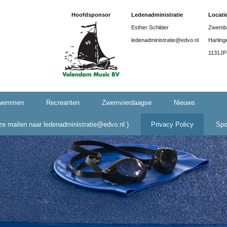
Hoofdsponsor
Ledenadministratie
Locati
Esther Schilder
Zwemba
ledenadministratie@edvo.nl
Harling
1131JP
zwemmen
Recreanten
Zwemvierdaagse
Nieuws
eze mailen naar ledenadministratie@edvo.nl )
Privacy Policy
Spo
Model
toestemmingsverklaring
EDVO