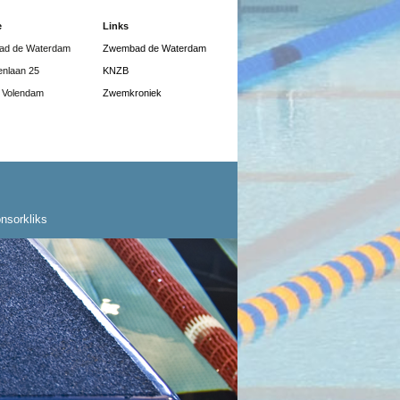
e
Links
d de Waterdam
Zwembad de Waterdam
enlaan 25
KNZB
 Volendam
Zwemkroniek
nsorkliks