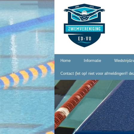
Naar
Home
Informatie
Wedstrijd
de
inhoud
Contact (let op! niet voor afmeldingen!! d
Lid worden?
springen
Contributie 2025
Kalender 2024-2025
Gedragsregels seksuele
intimidatie