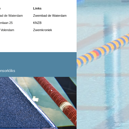
e
Links
d de Waterdam
Zwembad de Waterdam
enlaan 25
KNZB
 Volendam
Zwemkroniek
nsorkliks