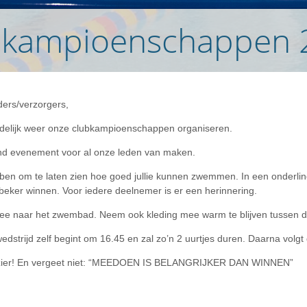
bkampioenschappen 
ers/verzorgers,
ndelijk weer onze clubkampioenschappen organiseren.
nd evenement voor al onze leden van maken.
bben om te laten zien hoe goed jullie kunnen zwemmen. In een onderling
 beker winnen. Voor iedere deelnemer is er een herinnering.
 mee naar het zwembad. Neem ook kleding mee warm te blijven tussen
trijd zelf begint om 16.45 en zal zo’n 2 uurtjes duren. Daarna volgt de
plezier! En vergeet niet: “MEEDOEN IS BELANGRIJKER DAN WINNEN”