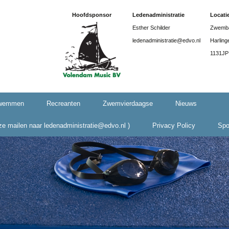
Hoofdsponsor
Ledenadministratie
Locati
Esther Schilder
Zwemba
ledenadministratie@edvo.nl
Harling
1131JP
zwemmen
Recreanten
Zwemvierdaagse
Nieuws
eze mailen naar ledenadministratie@edvo.nl )
Privacy Policy
Spo
Model
toestemmingsverklaring
EDVO